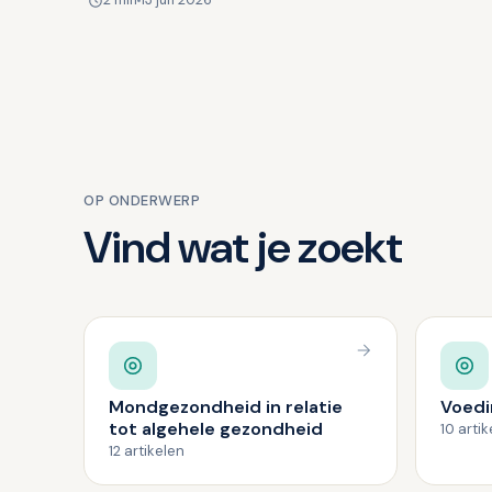
2 min
13 jun 2026
controles. Helaas w…
OP ONDERWERP
Vind wat je zoekt
Mondgezondheid in relatie
Voedi
tot algehele gezondheid
10 arti
12 artikelen