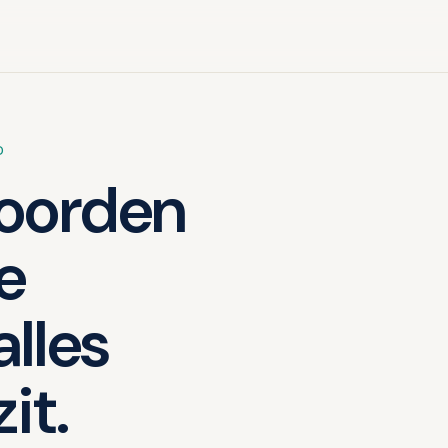
D
oorden
je
alles
it.