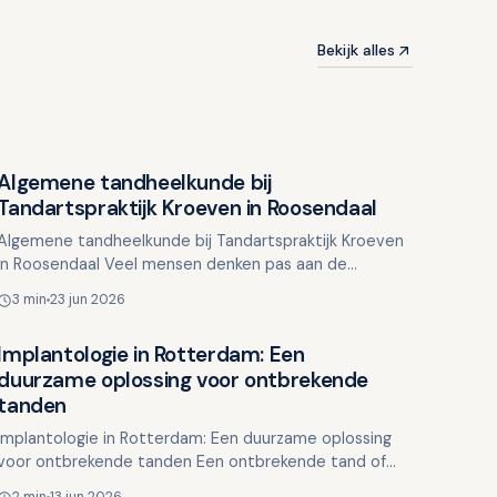
Bekijk alles
Algemene tandheelkunde bij
Overig nieuws
Tandartspraktijk Kroeven in Roosendaal
Algemene tandheelkunde bij Tandartspraktijk Kroeven
in Roosendaal Veel mensen denken pas aan de
tandarts wanneer ze klachten krijgen. Toch is
3 min
23 jun 2026
algemene tandheelk…
Implantologie in Rotterdam: Een
Overig nieuws
duurzame oplossing voor ontbrekende
tanden
Implantologie in Rotterdam: Een duurzame oplossing
voor ontbrekende tanden Een ontbrekende tand of
kies kan meer gevolgen hebben dan u denkt. Niet