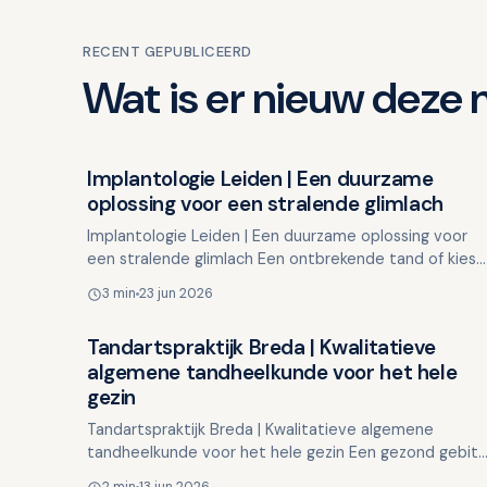
RECENT GEPUBLICEERD
Wat is er nieuw deze
Implantologie Leiden | Een duurzame
Overig nieuws
oplossing voor een stralende glimlach
Implantologie Leiden | Een duurzame oplossing voor
een stralende glimlach Een ontbrekende tand of kies
kan meer impact hebben dan u denkt. Het kan invloed
3 min
23 jun 2026
hebbe…
Tandartspraktijk Breda | Kwalitatieve
Overig nieuws
algemene tandheelkunde voor het hele
gezin
Tandartspraktijk Breda | Kwalitatieve algemene
tandheelkunde voor het hele gezin Een gezond gebit
begint met preventieve zorg en regelmatige