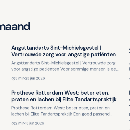
 maand
Angsttandarts Sint-Michielsgestel |
Overig nieuws
Vertrouwde zorg voor angstige patiënten
Angsttandarts Sint-Michielsgestel | Vertrouwde zorg
voor angstige patiënten Voor sommige mensen is een
tandartsafspraak een routinematige gebeurtenis,
3 min
23 jun 2026
terwijl …
Prothese Rotterdam West: beter eten,
Overig nieuws
praten en lachen bij Elite Tandartspraktijk
Prothese Rotterdam West: beter eten, praten en
lachen bij Elite Tandartspraktijk Een goed passend
gebit is van groot belang voor uw dagelijks leven. Het
2 min
13 jun 2026
heeft i…