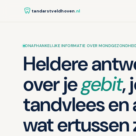
tandarstveldhoven
.nl
ONAFHANKELIJKE INFORMATIE OVER MONDGEZONDHEI
Heldere antw
over je
gebit
, 
tandvlees en 
wat ertussen z