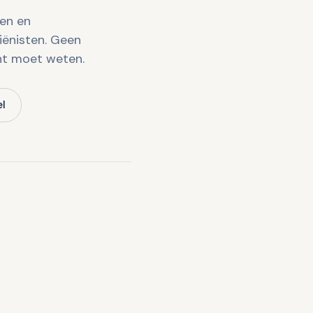
ven en
UITGELICHT · OVER
ënisten. Geen
Narcose 
ht moet weten.
Een angst
tandarts
el
Meerzich
2 min lezen